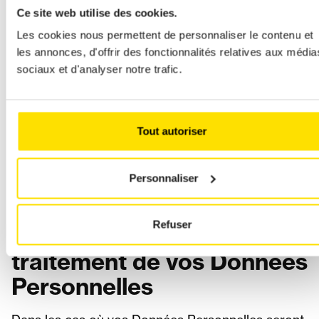
Ce site web utilise des cookies.
Dans le cadre de la vente de produits et/ou des
Les cookies nous permettent de personnaliser le contenu et
prestations de services de l’ACL Group, vos
les annonces, d'offrir des fonctionnalités relatives aux média
Données Personnelles collectées à cette occasion
sociaux et d'analyser notre trafic.
seront traitées pour d’autres finalités spécifiques
à la vente de ces produits et/ou prestations de
ces services, qui font l’objetde conditions
Tout autoriser
générales spécifiques disponibles auprès de l’ACL
Group.
Personnaliser
Vous pouvez retirer votre
Refuser
consentement au
traitement de vos Données
Personnelles