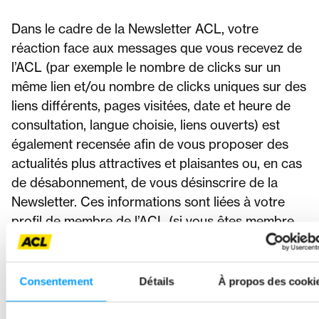
Dans le cadre de la Newsletter ACL, votre
réaction face aux messages que vous recevez de
l’ACL (par exemple le nombre de clicks sur un
même lien et/ou nombre de clicks uniques sur des
liens différents, pages visitées, date et heure de
consultation, langue choisie, liens ouverts) est
également recensée afin de vous proposer des
actualités plus attractives et plaisantes ou, en cas
de désabonnement, de vous désinscrire de la
Newsletter. Ces informations sont liées à votre
profil de membre de l’ACL (si vous êtes membre
de l’ACL) et utilisées uniquement pour retravailler
le format de nos Newsletters. Nous n’utilisons pas
ces informations pour vous proposer des
Consentement
Détails
À propos des cooki
campagnes personnalisées.