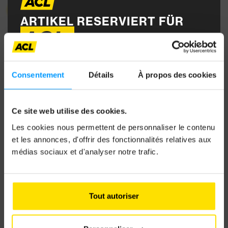
Expertenblick
Unter der Lupe
ARTIKEL RESERVIERT FÜR
ACL-
MITGLIEDER
Consentement
Détails
À propos des cookies
Um darauf zuzugreifen, melden Sie sich mit Ihren
Ce site web utilise des cookies.
MyACL-Zugangsdaten an
und genießen Sie vollen
Les cookies nous permettent de personnaliser le contenu
Zugriff auf alle Inhalte und das Autotouring-Magazin.
et les annonces, d'offrir des fonctionnalités relatives aux
médias sociaux et d'analyser notre trafic.
E-Mail-Adresse
Tout autoriser
FAHRRADTRÄGERTEST 2025:
Passwort