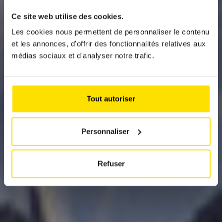
Ce site web utilise des cookies.
Les cookies nous permettent de personnaliser le contenu
News
et les annonces, d'offrir des fonctionnalités relatives aux
BMW IX XDRIVE60
médias sociaux et d'analyser notre trafic.
Eine Revolution in der Welt der Elektro-SUVs
Tout autoriser
Personnaliser
Refuser