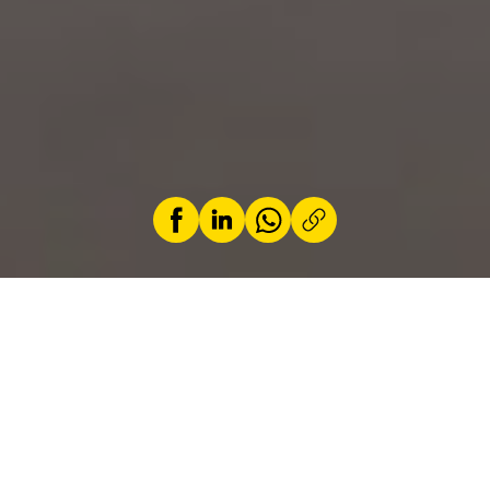
par
Loic Schiocchet
2 Oktober 2025
Mit dem neuen iX xDrive60 will BMW neue
Maßstäbe im Segment der Elektro-SUVs