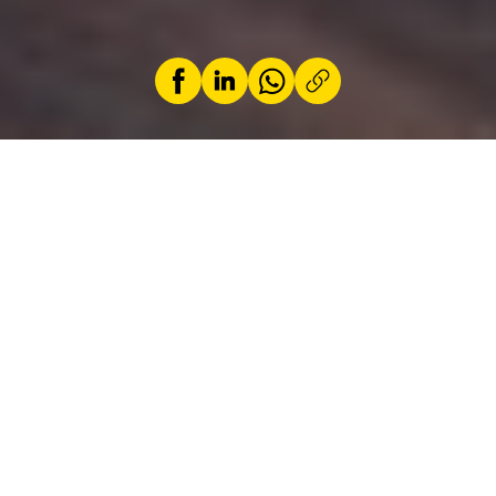
par
Audrey Delaunois
12 März 2024
EIN SCHNITTIGER KOMBI
MIT
VOLLELEKTRISCHEM