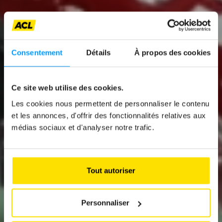
Consentement
Détails
À propos des cookies
News
News
Ce site web utilise des cookies.
UNE CINQUIÈME
Les cookies nous permettent de personnaliser le contenu
MONACO ET
et les annonces, d'offrir des fonctionnalités relatives aux
ÉTOILE PLUS
médias sociaux et d'analyser notre trafic.
L’AUTOMOBILE :
DURE À OBTENIR
130 ANS DE
DÈS 2028
Tout autoriser
PASSION
Personnaliser