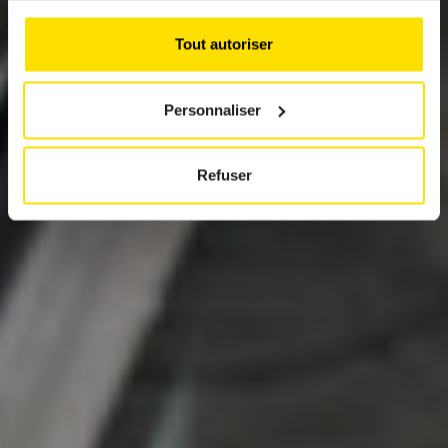
across the country will be offering great deals
to mark the 61ᵉ edition of Autofestival. An
opportunity to take stock of the past year’s
Tout autoriser
sales.
Personnaliser
Refuser