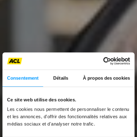
Consentement
Détails
À propos des cookies
News
Ce site web utilise des cookies.
61ᵉ EDITION OF
Les cookies nous permettent de personnaliser le contenu
AUTOFESTIVAL
et les annonces, d'offrir des fonctionnalités relatives aux
médias sociaux et d'analyser notre trafic.
From 25 January to 3 February, dealers