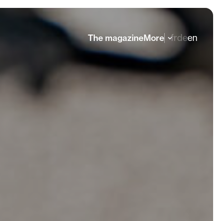
fr
de
en
The magazine
More