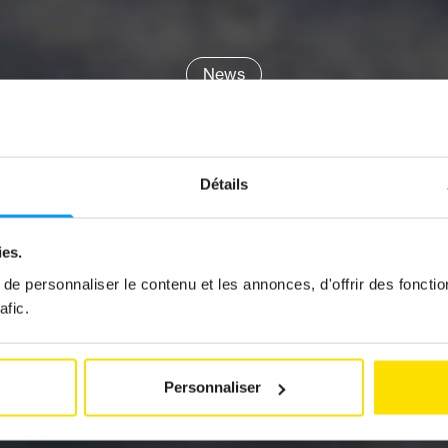
News
 ON THE MOTO
Détails
to get the motorbike season off to a good s
by
Loic Schiocchet
ies.
9 March 2026
e personnaliser le contenu et les annonces, d'offrir des fonctio
afic.
Personnaliser