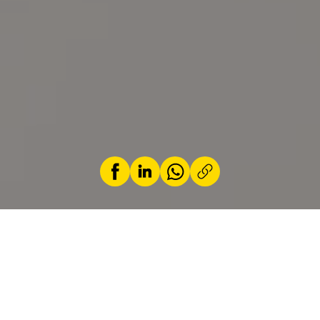
by
Carmen Becker
1 April 2025
Dylan Pereira has been involved in motorsport