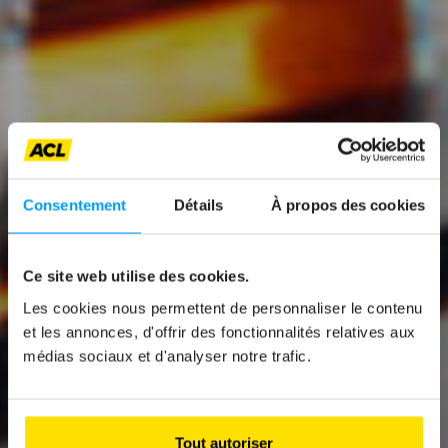
Consentement
Détails
À propos des cookies
News
Ce site web utilise des cookies.
Les cookies nous permettent de personnaliser le contenu
FROM THE KART
et les annonces, d'offrir des fonctionnalités relatives aux
TRACK TO THE RACE
médias sociaux et d'analyser notre trafic.
TRACK
Focus sur Dylan Pereira
Tout autoriser