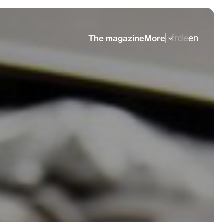
fr
de
en
The magazine
More