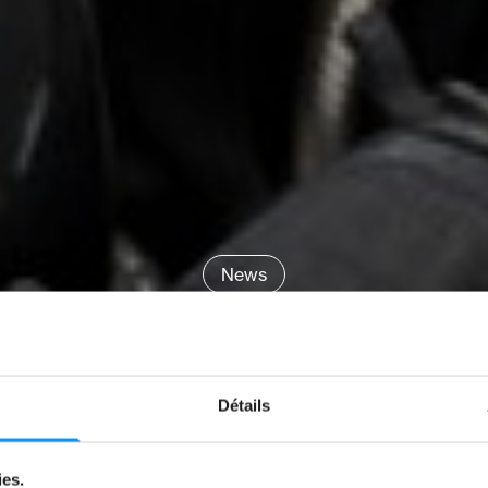
News
YSTEM, A KEY 
 ELECTRIC MO
Détails
by
Jérémy Zabatta
ies.