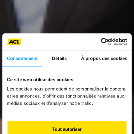
Consentement
Détails
À propos des cookies
News
Ce site web utilise des cookies.
INTERNAL
Les cookies nous permettent de personnaliser le contenu
COMBUSTION
et les annonces, d'offrir des fonctionnalités relatives aux
ENGINE CARS: 2035,
médias sociaux et d'analyser notre trafic.
A DEADLINE THAT
DIVIDES OPINION
Tout autoriser