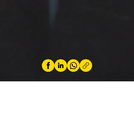
by
Jeremy Zabatta
10 September 2025
While the European Union has approved a ban
on the sale of new combustion engine cars