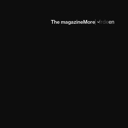
fr
de
en
The magazine
More