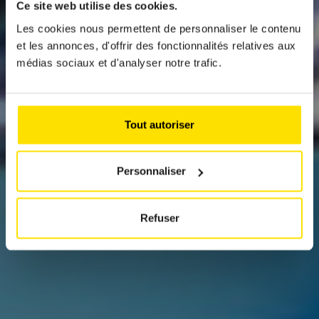
Ce site web utilise des cookies.
BMW Z4 M40I
Les cookies nous permettent de personnaliser le contenu
et les annonces, d'offrir des fonctionnalités relatives aux
Seul modèle du constructeur bavarois à avoir
médias sociaux et d'analyser notre trafic.
ce regard d’optique superposé, la BMW Z4
M40i est quasiment unique en son genre. À
l’heure de l’électrification à tout va, ce
roadster 6 cylindres en boîte mécanique nous
Tout autoriser
refait découvrir les joies de la conduite.
Personnaliser
Refuser