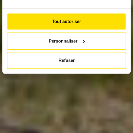
MANCHE UCI
GRAVEL
Tout autoriser
Interview de Jérôme Graces, directeur de la
course et co-organisateur de l’Eislek Gravel
Luxembourg
Personnaliser
Refuser