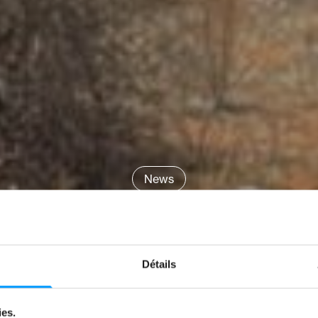
News
 JE VOUS DISAI
TESTE COURIR 
Détails
par
Elies Belaid
ies.