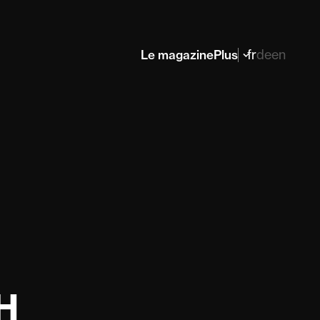
fr
de
en
Le magazine
Plus
H