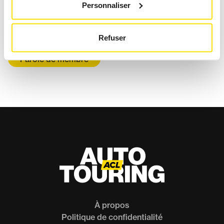
CES VOITURES CULTES
Personnaliser
D’HOLLYWOOD ONT MARQUÉ
L’HISTOIRE
Refuser
Parole de membre
À propos
Politique de confidentialité