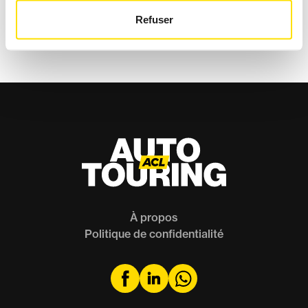
Banc d'essai
Hybride
Refuser
À propos
Politique de confidentialité