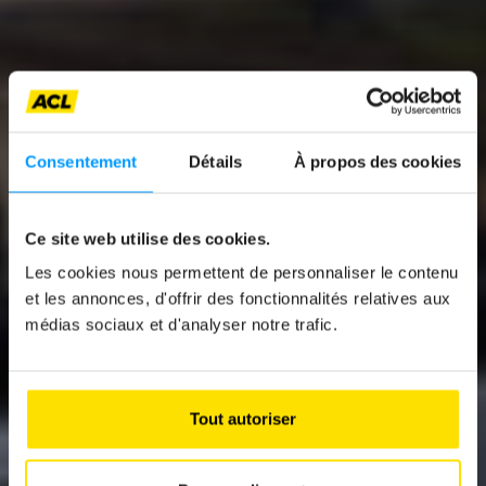
Consentement
Détails
À propos des cookies
News
Ce site web utilise des cookies.
Les cookies nous permettent de personnaliser le contenu
AUDI Q5 TDI
et les annonces, d'offrir des fonctionnalités relatives aux
QUATTRO S TRONIC
médias sociaux et d'analyser notre trafic.
2025
Un diesel à l’ère de l’électrique
Tout autoriser