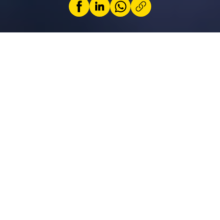
par
Kerstin Smirr
29 Juni 2026
Avec ses casques moto, le fabricant allemand
Schuberth se positionne sur le segment
premium. Andreas Krüger, directeur du
développement, nous explique comment naît
un nouveau casque, ce qui le distingue des
modèles d’entrée de gamme et quelles
technologies pourraient s’y inviter à l’avenir.