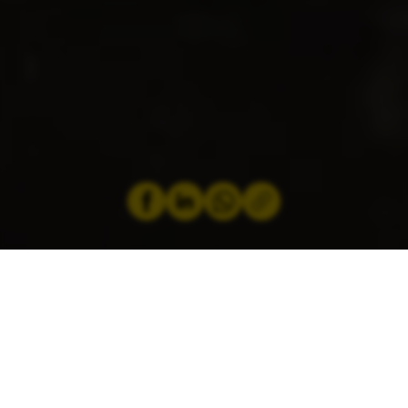
by
Jeremy Zabatta
28 October 2025
As winter approaches, visibility becomes a
priority for cyclists. But not all headlamps are