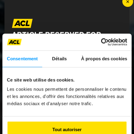
×
ARTICLE RESERVED FOR
News
ACL MEMBERS
ELEVEN BICYCLE
Consentement
Détails
À propos des cookies
LIGHTS PUT TO THE
To access it, log in with your MyACL credentials
TEST
and enjoy full access to all content and the
Ce site web utilise des cookies.
Autotouring magazine.
Les cookies nous permettent de personnaliser le contenu
Article réservé aux membres ACLTo
et les annonces, d'offrir des fonctionnalités relatives aux
access it, log in with your MyACL
médias sociaux et d'analyser notre trafic.
credentials and enjoy full access to
Email address
all content and the Autotouring
magazine.L'accès complet est inclus
dans votre cotisation annuelle. Vous
Tout autoriser