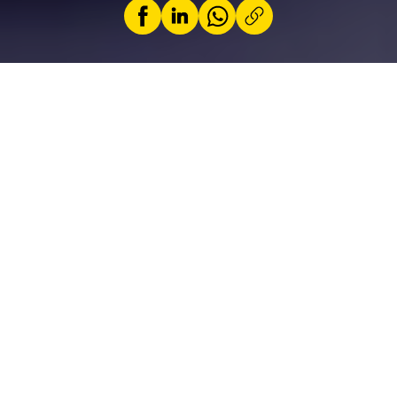
by
Jérémy Zabatta
18 June 2024
Euro football in Germany, construction sites,
the Olympic Games in Paris, recharging points
and environmental zones: avoid the pitfalls.
From Luxembourg, more than half of all