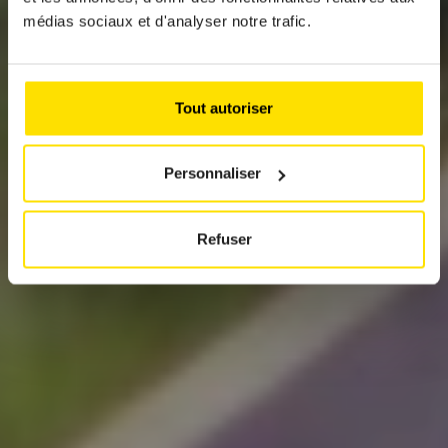
ON THE ROADS THIS
médias sociaux et d'analyser notre trafic.
SUMMER: PITFALLS
TO AVOID
Tout autoriser
Personnaliser
Refuser