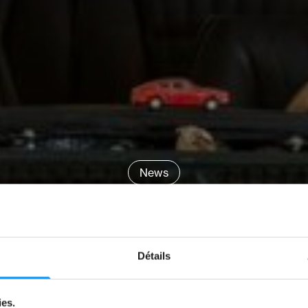
News
N BOULOT: “
CRAFTSMEN”
Détails
by
Jeremy Zabatta
ies.