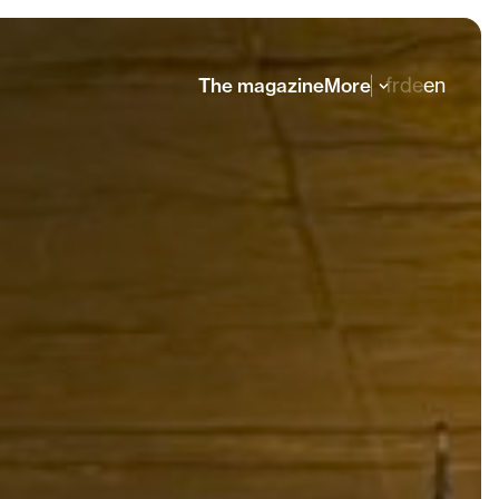
fr
de
en
The magazine
More