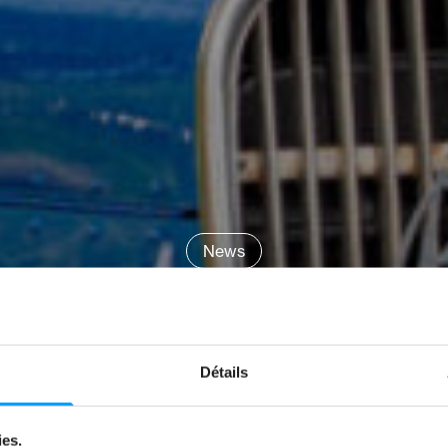
News
ANCK: “IT’S A
PASSION”
Détails
by
Jeremy Zabatta
ies.