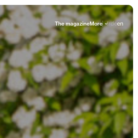
fr
de
en
The magazine
More