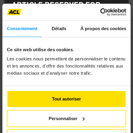
ARTICLE RESERVED FOR
ACL MEMBERS
Consentement
Détails
À propos des cookies
To access it, log in with your MyACL credentials
and enjoy full access to all content and the
Ce site web utilise des cookies.
Autotouring magazine.
Les cookies nous permettent de personnaliser le contenu
et les annonces, d'offrir des fonctionnalités relatives aux
médias sociaux et d'analyser notre trafic.
Email address
Tout autoriser
Password
Personnaliser
2026 SUMMER TIRE
Forgot your password?