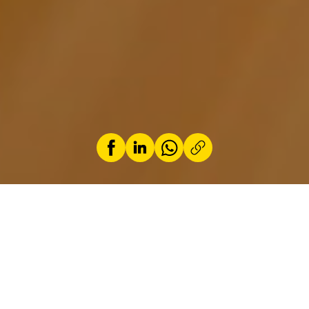
by
By Sybren de Vries, ACL member
20 January 2026
On Monday, 1 September 2025, at around 6PM,
five people were killed in a violent head-on