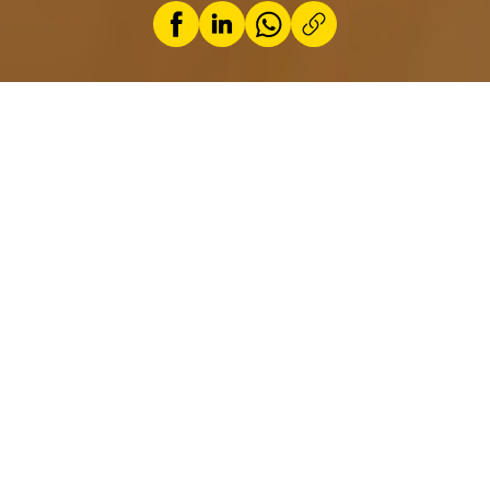
par
Par Sybren de Vries, membre ACL
20 janvier 2026
Le lundi 1er
septembre
2025, vers 18
heures,
cinq personnes ont trouvé la mort dans une
violente collision frontale entre deux véhicules
sur la N15, entre Feulen et Heiderscheid. Dans
les médias, les gens se demandent comment
cela a pu arriver et une enquête sur les
circonstances de l’accident est annoncée.