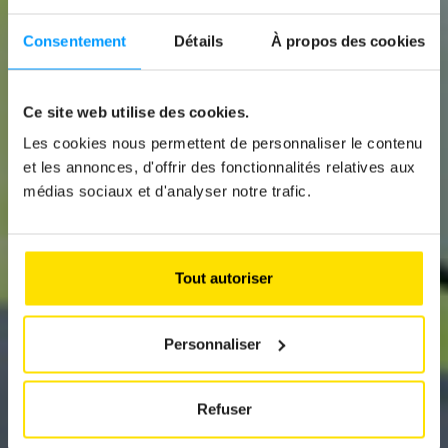
Consentement
Détails
À propos des cookies
Ce site web utilise des cookies.
News
Les cookies nous permettent de personnaliser le contenu
WHEN SAFETY ISN’T
et les annonces, d'offrir des fonctionnalités relatives aux
médias sociaux et d'analyser notre trafic.
BRIGHT ENOUGH
Reflective vests
Tout autoriser
Personnaliser
Refuser