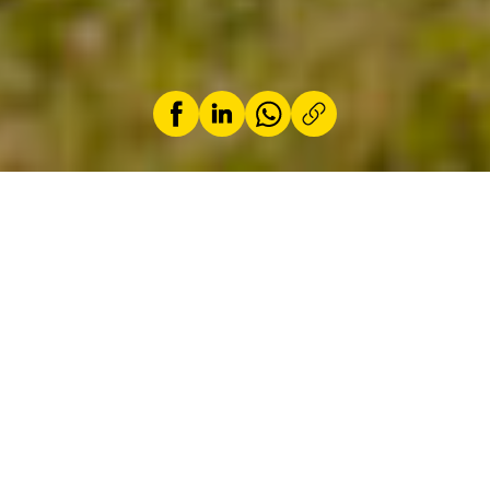
by
Jeremy Zabatta
10 April 2025
From a legal point of view, you
cannot pitch your tent anywhere
you like. Join us on a trip around
Europe to find out where you
can and cannot camp.