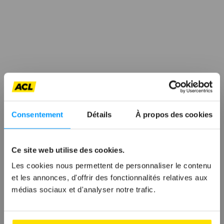
Consentement
Détails
À propos des cookies
News
ACHAT ET
Ce site web utilise des cookies.
UTILISATION D’UNE
Les cookies nous permettent de personnaliser le contenu
et les annonces, d'offrir des fonctionnalités relatives aux
VOITURE À
médias sociaux et d'analyser notre trafic.
L’ÉTRANGER : CE
QU’IL FAUT SAVOIR