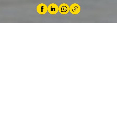
par
ACL
12 septembre 2025
Du 1er au 4 septembre 2025, le Luxembourg a
accueilli pour la première fois l’ADAC Europa
Classic, une randonnée automobile réunissant
80 véhicules historiques sur les routes du
pays.
Pour la première fois de son histoire, l’ADAC