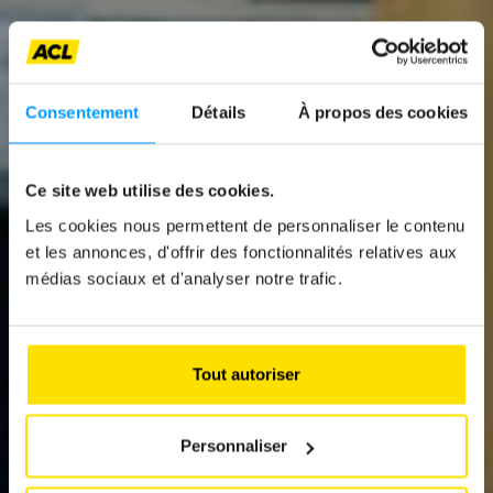
Consentement
Détails
À propos des cookies
Ce site web utilise des cookies.
News
Les cookies nous permettent de personnaliser le contenu
ADAC EUROPA
et les annonces, d'offrir des fonctionnalités relatives aux
médias sociaux et d'analyser notre trafic.
CLASSIC 2025
Le Luxembourg a célébré l’automobile
d’exception
Tout autoriser
Personnaliser