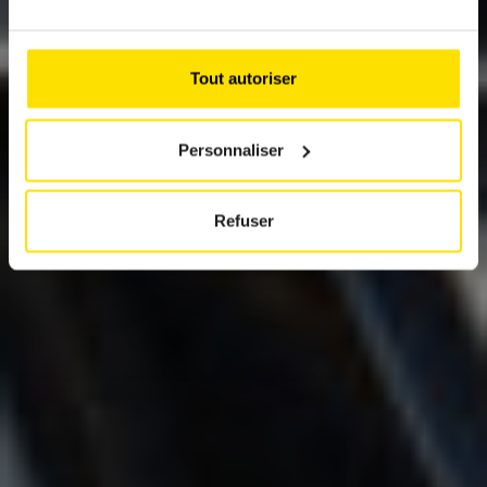
TRON
Un break électrique aérodynamique
Tout autoriser
Personnaliser
Refuser