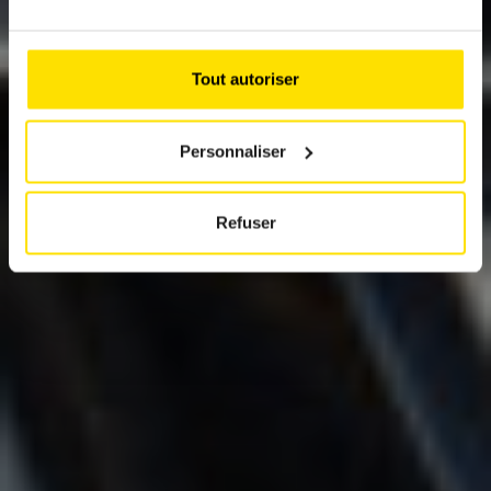
TRON
An aerodynamic electric estate car
Tout autoriser
Personnaliser
Refuser