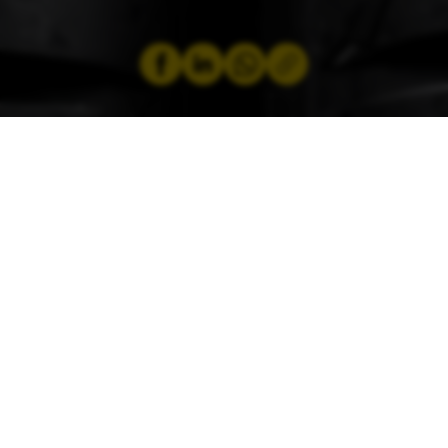
par
Kerstin Smirr
5 avril 2024
CECI POURRAIT ÉGALEMENT VOUS
INTÉRESSER