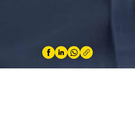
par
Yves Wagner
27 juin 2025
Dans ce nouveau numéro d’
Autotouring
, nous
partageons de nombreux articles sur des
sujets très divers, allant du « mythique V8 » aux