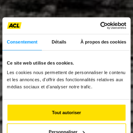
Consentement
Détails
À propos des cookies
News
Ce site web utilise des cookies.
COUVERCLES DE
Les cookies nous permettent de personnaliser le contenu
et les annonces, d'offrir des fonctionnalités relatives aux
CANALISATIONS : UN
médias sociaux et d'analyser notre trafic.
DANGER POUR LES
USAGERS DE LA
Tout autoriser
ROUTE
Personnaliser