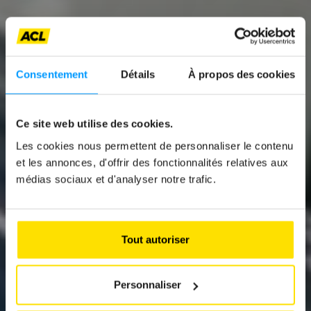
Consentement
Détails
À propos des cookies
Ce site web utilise des cookies.
News
Les cookies nous permettent de personnaliser le contenu
DIX CONSEILS
et les annonces, d'offrir des fonctionnalités relatives aux
médias sociaux et d'analyser notre trafic.
AVANT D’ACHETER
UNE VOITURE
NEUVE
Tout autoriser
Personnaliser