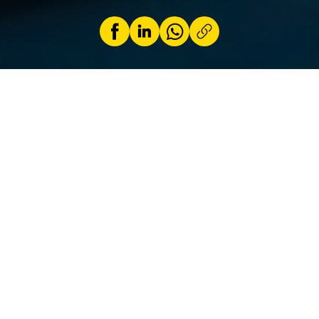
par
Jeremy Zabatta
14 janvier 2026
Acheter une voiture est une décision
importante qui engage votre budget et votre
confort pour plusieurs années. Entre les
modèles, les motorisations, les options et les
financements, il est facile de se perdre. Pour
vous aider à faire le bon choix, nous avons
réuni 10 conseils essentiels.