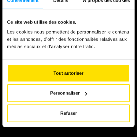
Consentement
Détails
À propos des cookies
News
Ce site web utilise des cookies.
Les cookies nous permettent de personnaliser le contenu
« J’AI PASSÉ TOUTE
et les annonces, d'offrir des fonctionnalités relatives aux
MA VIE AVEC ELLE »
médias sociaux et d'analyser notre trafic.
Pierre Levy possède deux MG, de 1951 et de
1975, dans un état impeccable. Il nous raconte
leurs histoires
Tout autoriser
Personnaliser
Refuser