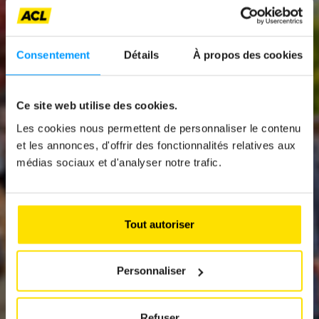
Consentement
Détails
À propos des cookies
Ce site web utilise des cookies.
News
Les cookies nous permettent de personnaliser le contenu
L’ACL CLASSIC TOUR
et les annonces, d'offrir des fonctionnalités relatives aux
médias sociaux et d'analyser notre trafic.
2025 : 152
OLDTIMERS EN
BALADE
Tout autoriser
Personnaliser
Refuser