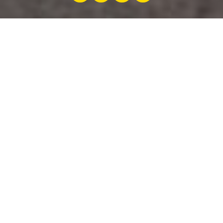
par
Jeremy Zabatta
30 mai 2025
Sous un ciel clément, la 23ᵉ édition de l’ACL
Classic Tour a réuni, ce jeudi de l’Ascension,
pas moins de 152 véhicules anciens. Une
véritable exposition itinérante qui a enchanté
les passionnés d’automobile et de patrimoine
mécanique.
Triumph, Trabant, Porsche, Mercedes,
Peugeot, Lancia, MG, Corvette ou encore