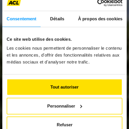
Consentement
Détails
À propos des cookies
News
Ce site web utilise des cookies.
Les cookies nous permettent de personnaliser le contenu
L’ICÔNE POPULAIRE
et les annonces, d'offrir des fonctionnalités relatives aux
FAIT SON GRAND
médias sociaux et d'analyser notre trafic.
RETOUR
Renault 4
Tout autoriser
Personnaliser
Refuser