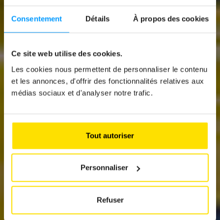
Consentement
Détails
À propos des cookies
Ce site web utilise des cookies.
News
Les cookies nous permettent de personnaliser le contenu
et les annonces, d'offrir des fonctionnalités relatives aux
NOUVELLE RENAULT
médias sociaux et d'analyser notre trafic.
5: TOUT POUR
DEVENIR UNE ICÔNE
Tout autoriser
Personnaliser
Refuser