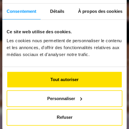
Consentement
Détails
À propos des cookies
Ce site web utilise des cookies.
News
Les cookies nous permettent de personnaliser le contenu
« NSU RO 80,
et les annonces, d'offrir des fonctionnalités relatives aux
médias sociaux et d'analyser notre trafic.
DIFFICILE DE
TROUVER PLUS
RARE »
Tout autoriser
Personnaliser
Refuser