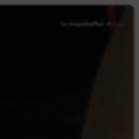
fr
de
en
Le magazine
Plus