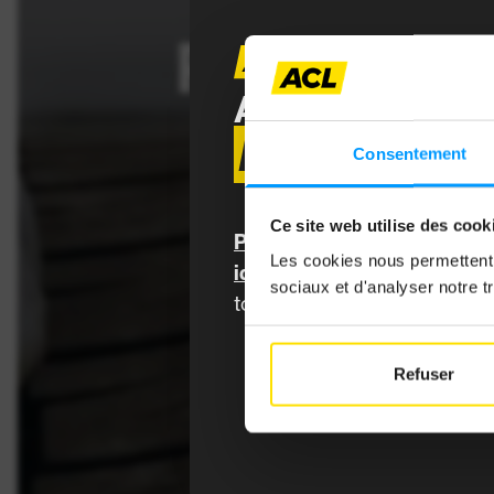
PNEUS HI
ARTICLE RÉS
MEMBRES 
Article ré
Consentement
avec vos id
les contenu
dans votre
Ce site web utilise des cook
Pour y accéder, connectez
recevoir le
Les cookies nous permettent d
identifiants MyACL,
et prof
Les con
sociaux et d'analyser notre tr
tous les contenus et au mag
Refuser