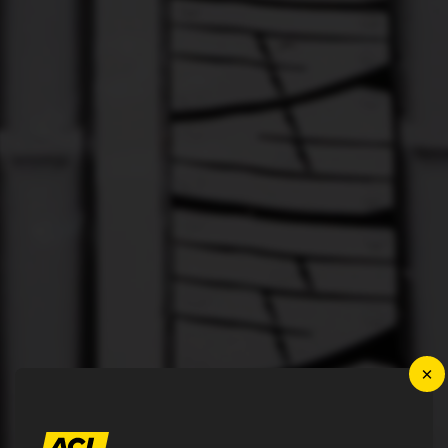
×
News