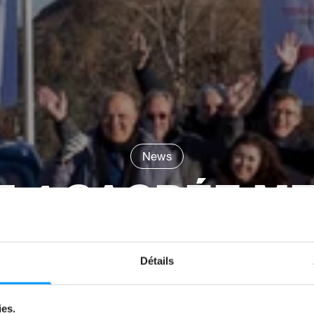
News
 4 SACRÉE M
ITURE D’EUR
Détails
lors de l'élection d'Autobest Conquest 202
ies.