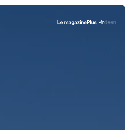
fr
de
en
Le magazine
Plus