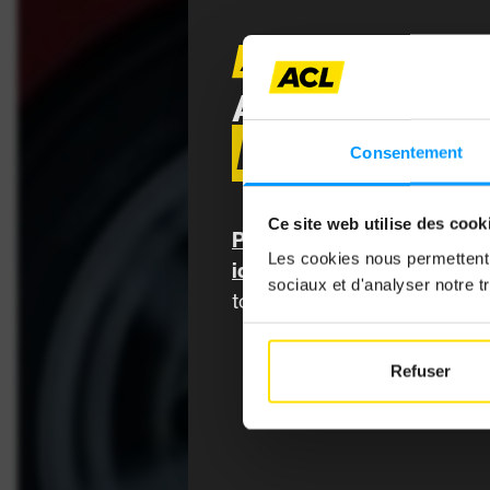
TE
ARTICLE RÉS
MEMBRES 
Article ré
Consentement
avec vos id
les contenu
dans votre
Ce site web utilise des cook
Pour y accéder, connectez
recevoir le
Les cookies nous permettent d
identifiants MyACL,
et prof
Les con
sociaux et d'analyser notre tr
tous les contenus et au mag
Refuser