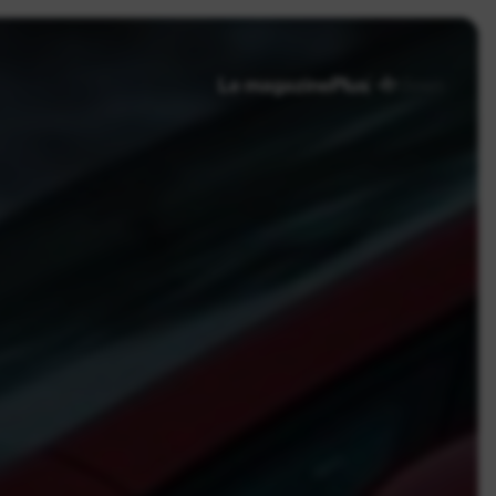
fr
de
en
Le magazine
Plus