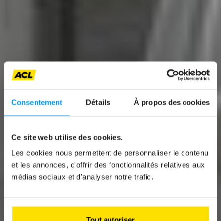
Consentement
Détails
À propos des cookies
News
Ce site web utilise des cookies.
CAYENNE ELECTRIC:
Les cookies nous permettent de personnaliser le contenu
EINBLICKE IN DIE
et les annonces, d'offrir des fonctionnalités relatives aux
médias sociaux et d'analyser notre trafic.
PRODUKTION IN
BRATISLAVA
Tout autoriser