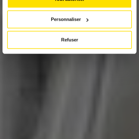
In der Slowakei entsteht Porsches neuer
vollelektrischer SUV
Personnaliser
Refuser