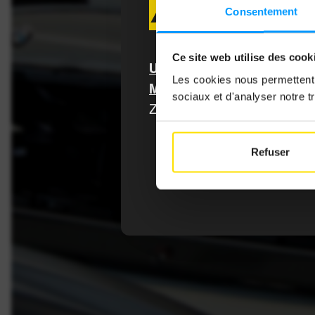
ACL-MITG
Consentement
Artikel res
Sie sich mi
Ce site web utilise des cook
Um darauf zuzugreifen, mel
Zugriff auf 
Les cookies nous permettent d
est inclus
MyACL-Zugangsdaten an
u
sociaux et d'analyser notre tr
choisir de 
Zugriff auf alle Inhalte und
numérique. 
Refuser