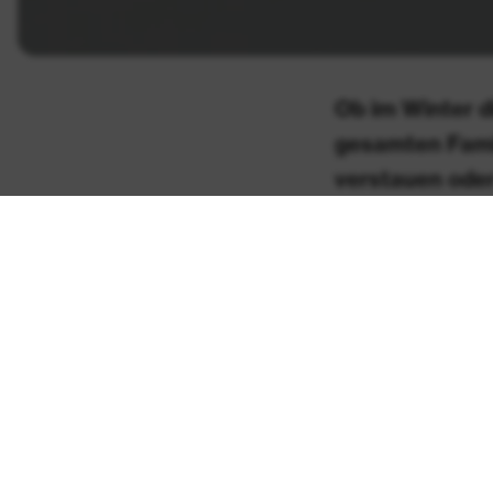
Ob im Winter d
gesamten Fami
verstauen oder
erweitern. Um 
der ADAC kürzl
getestet. Erst
Zubehörherstel
Das Ergebnis: Zw
Fahrer mit einem
Preis-Leistungs-V