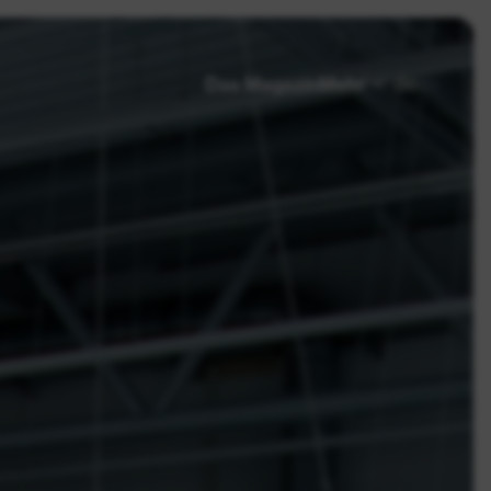
fr
de
en
Das Magazin
Mehr