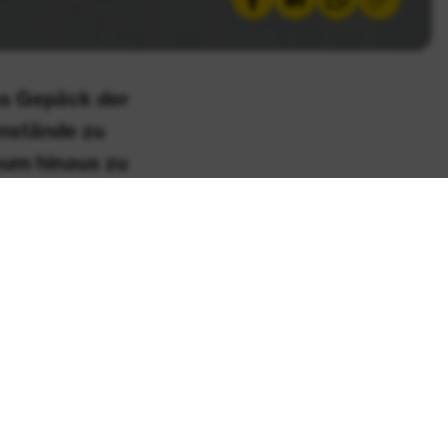
as Gepäck der
enstände zu
aum hinaus zu
eichtern, hat
Litern
boxen von
 doch finden
angemessenen
edigend ab. Die