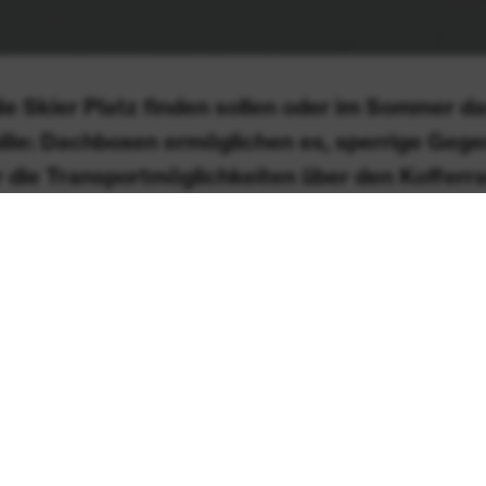
ie Skier Platz finden sollen oder im Sommer d
lie: Dachboxen ermöglichen es, sperrige Geg
 die Transportmöglichkeiten über den Kofferr
Autofahrern die Wahl der passenden Box zu erl
ich Modelle mit einem Volumen von rund 400 
mals nahmen sich die Prüfer nicht nur Gepäck
lern, sondern auch von Autobauern vor.
ar belegen hochpreisige Modelle die vorderen Plätze,
 schmaleren Budget durchaus Alternativen zu einem 
erhältnis. Acht Gepäckboxen schneiden gut, drei befri