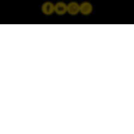
par
Jeremy Zabatta
14 April 2025
Der Sommerreifentest 2025, der in
Zusammenarbeit mit dem ADAC durchgeführt
wurde, beleuchtet die Leistung von
18 Modellen mit der Abmessung 225/40 R18.
Vor allem bei kompakten Fahrzeugen werden
diese verwendet. Die Reifen wurden auf
verschiedene Kriterien zu Sicherheit,
Fahrkomfort und Umweltleistung untersucht.