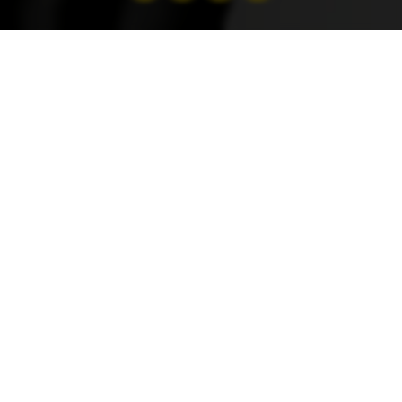
by
ACL
8 February 2024
12 home charging stations for electric vehicles
were put under the microscope. The go-
eCharger, the winner of this test, can also be
ordered from the ACL Shop.
Go E-charger VS Wallbox
Changers
Of the 12 models tested, two charging