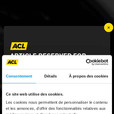
×
ARTICLE RESERVED FOR
ACL MEMBERS
News
12 CHARGING
Consentement
Détails
À propos des cookies
STATIONS TESTED
To access it, log in with your MyACL credentials
and enjoy full access to all content and the
Ce site web utilise des cookies.
Autotouring magazine.
Article réservé aux membres ACLTo
Les cookies nous permettent de personnaliser le contenu
access it, log in with your MyACL
et les annonces, d'offrir des fonctionnalités relatives aux
credentials and enjoy full access to