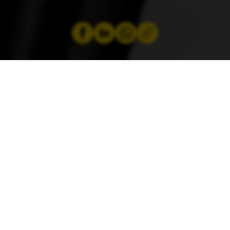
par
ACL
8 février 2024
12 bornes de recharge à domicile pour
véhicules électriques sont passées à la loupe.
La go-e Charger, grande gagnante de ce test,
peut d’ailleurs être commandée à l’ACL Shop.